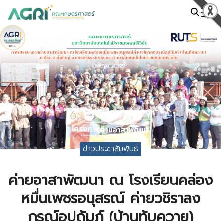
Skip
to
Search
content
for:
ข่าวประชาสัมพันธ์
ค่ายอาสาพัฒนา ณ โรงเรียนคล่อง
หมื่นเพชรอนุสรณ์ ค่ายวชิราลง
กรณ์อุปถัมภ์ (บ้านทับควาย)