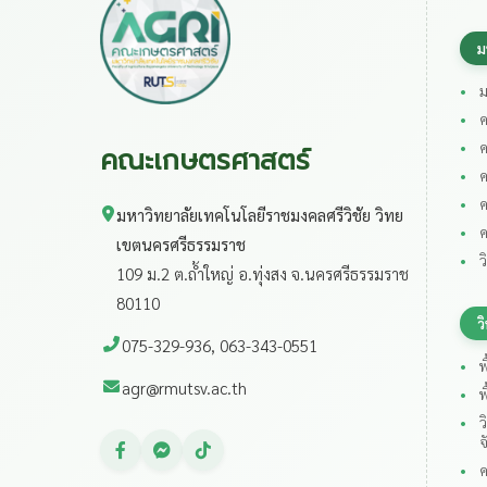
ม
ม
ค
ค
คณะเกษตรศาสตร์
ค
ค
มหาวิทยาลัยเทคโนโลยีราชมงคลศรีวิชัย วิทย
ค
เขตนครศรีธรรมราช
ว
109 ม.2 ต.ถ้ำใหญ่ อ.ทุ่งสง จ.นครศรีธรรมราช
80110
ว
075-329-936, 063-343-0551
พ
agr@rmutsv.ac.th
พ
ว
จ
ค