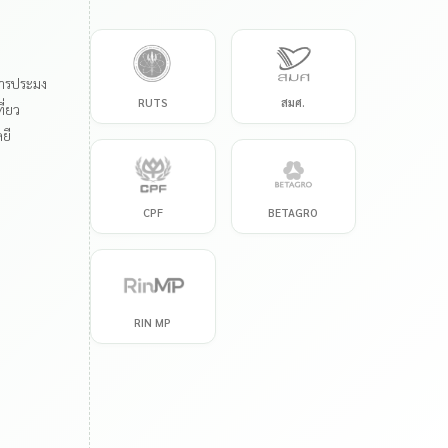
การประมง
RUTS
สมศ.
ี่ยว
ยี
CPF
BETAGRO
RIN MP