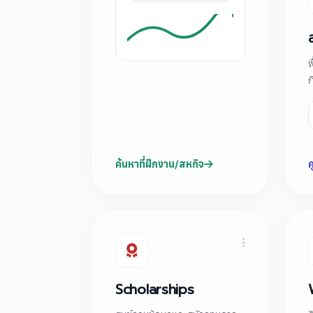
พ
ก
ค้นหาที่ฝึกงาน/สหกิจ
ศ
Scholarships