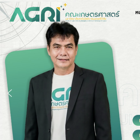
Skip
to
ห
content
S
fo