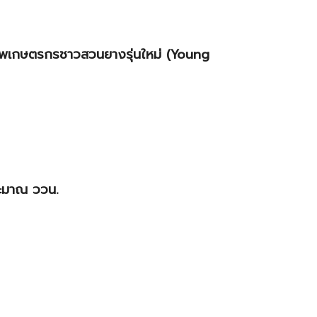
ภาพเกษตรกรชาวสวนยางรุ่นใหม่ (Young
ระมาณ ววน.