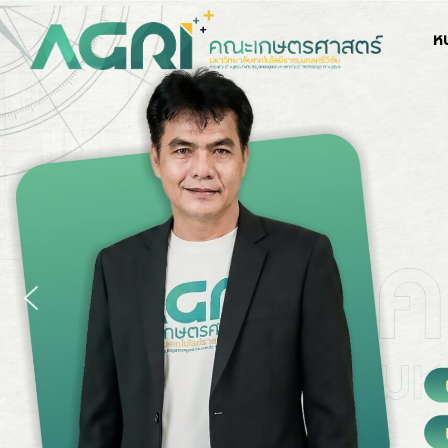
Skip
to
ห
content
S
fo