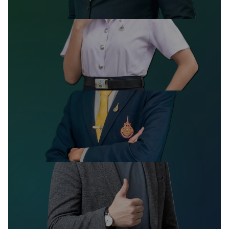
อุตสาหกรรมศาสตรบัณฑิต (อส.บ.)
วิศวกรรมเกษตรสมัยใหม่
วิทยาศาสตรบัณฑิต (วท.บ.)
เศรษฐศาสตร์เกษตรและธุรกิจเกษตร
วิทยาศาสตรบัณฑิต (วท.บ.)
เทคโนโลยีเพาะเลี้ยงสัตว์น้ำ