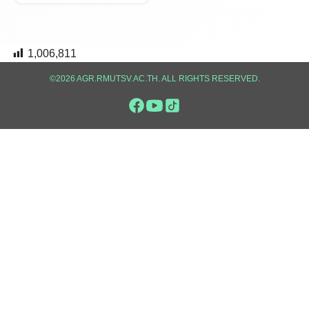
1,006,811
©2026 AGR.RMUTSV.AC.TH. ALL RIGHTS RESERVED.